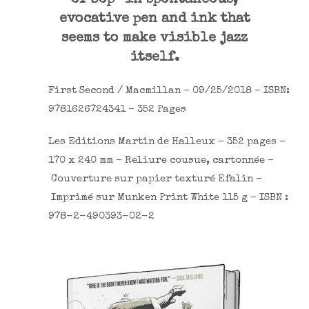
evocative pen and ink that
seems to make visible jazz
itself.
First Second / Macmillan – 09/25/2018 – ISBN:
9781626724341 –
352 Pages
Les Editions Martin de Halleux – 352 pages –
170 x 240 mm – Reliure cousue, cartonnée –
Couverture sur papier texturé Efalin –
Imprimé sur Munken Print White 115 g – ISBN :
978-2-490393-02-2